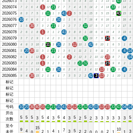
2026073
43
6
1
5
3
9
11
13
1
6
6
3
3
4
13
1
3
13
11
13
1
2026074
1
21
33
7
2
6
4
12
2
7
7
4
4
5
14
2
4
14
1
14
2
2026075
11
41
2
43
8
3
7
5
1
1
3
5
5
6
15
3
5
15
1
15
3
2026076
10
31
4
8
6
2
1
2
1
1
6
6
7
16
4
6
16
2
1
16
4
2026077
30
21
32
1
5
7
3
2
1
2
2
7
7
17
5
7
17
3
2
17
5
2026078
1
41
2
6
1
8
3
1
2
3
8
8
1
18
6
8
18
4
3
18
6
2026079
32
23
4
3
7
2
9
1
4
2
3
1
4
9
9
19
7
9
5
4
7
2026080
11
31
12
42
4
8
3
10
2
3
2
5
10
1
8
10
1
6
5
1
8
2026081
20
30
21
4
14
5
11
3
1
1
3
6
1
11
2
1
9
11
2
7
6
2026082
1
2
23
14
6
1
1
12
2
1
2
4
2
12
3
2
10
12
8
7
1
2026083
1
22
32
23
7
2
2
13
3
2
3
5
1
3
3
11
13
9
8
2
1
2026084
11
31
13
33
4
8
3
3
14
1
3
6
2
4
1
1
4
12
1
9
2
2026085
30
42
3
13
9
4
15
2
1
4
1
7
3
5
2
2
2
1
10
1
3
标记
10
20
30
40
01
11
21
31
41
02
12
22
32
42
03
13
23
33
43
04
14
标记
10
20
30
40
01
11
21
31
41
02
12
22
32
42
03
13
23
33
43
04
14
标记
10
20
30
40
01
11
21
31
41
02
12
22
32
42
03
13
23
33
43
04
14
标记
10
20
30
40
01
11
21
31
41
02
12
22
32
42
03
13
23
33
43
04
14
号码
10
20
30
40
01
11
21
31
41
02
12
22
32
42
03
13
23
33
43
04
14
开出
6
5
5
5
5
5
5
5
4
4
3
3
3
3
3
3
3
3
3
2
2
次数
至今
15
10
9
7
5
4
4
3
3
未开
2
2
2
2
1
1
1
1
0
0
0
0