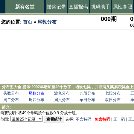
新有名堂
摇奖记录
直播报码
挑码助手
属性参照
000
期
0
您的位置:
首页
»
尾数分布
0
分布图大全 提示:2002年增加至49个数字，增设七奖，并取消头奖累积奖金上
头数分布
尾数分布
波色分布
九段分布
七段分布
周二分布
周四分布
周六分布
单日分布
双日分布
简介:
简要说明: 将49个号码按个位数0-9 分成十组。
范围:
查看统计
选择:
不含特码
|
包含特码
|
正一码
|
正