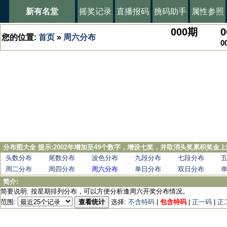
新有名堂
摇奖记录
直播报码
挑码助手
属性参照
000
期
0
您的位置:
首页
»
周六分布
0
分布图大全 提示:2002年增加至49个数字，增设七奖，并取消头奖累积奖金上
头数分布
尾数分布
波色分布
九段分布
七段分布
周二分布
周四分布
周六分布
单日分布
双日分布
简介:
简要说明: 按星期排列分布，可以方便分析逢周六开奖分布情况。
范围:
查看统计
选择:
不含特码
|
包含特码
|
正一码
|
正