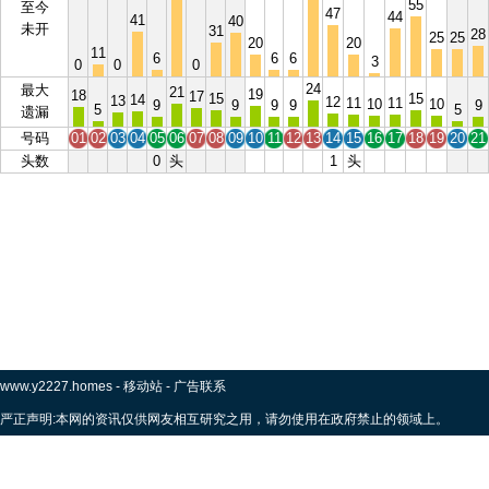
55
至今
47
44
41
40
未开
31
28
25
25
20
20
11
6
6
6
3
0
0
0
24
最大
21
19
18
17
15
15
14
13
12
11
11
10
10
9
9
9
9
9
5
5
遗漏
号码
01
02
03
04
05
06
07
08
09
10
11
12
13
14
15
16
17
18
19
20
21
头数
0
头
1
头
www.y2227.homes
-
移动站
-
广告联系
严正声明:本网的资讯仅供网友相互研究之用，请勿使用在政府禁止的领域上。