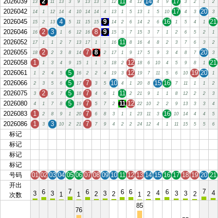
2026039
2
11
14
17
13
11
13
3
9
13
13
3
12
4
12
4
9
3
2
1
2
2026042
17
20
14
1
12
14
4
10
14
14
4
13
1
5
13
1
5
10
4
3
3
2026045
4
9
16
21
15
2
13
5
11
15
15
14
2
6
14
2
6
1
5
4
1
2026046
2
3
8
9
16
1
6
12
16
15
3
7
15
3
7
1
2
6
5
2
1
2026052
11
17
1
1
2
7
13
17
1
1
16
8
16
4
8
2
3
7
6
3
2
2026055
2
7
8
20
18
2
3
8
14
2
17
1
9
17
5
9
3
4
8
7
3
2026058
1
12
21
1
3
4
9
15
1
1
3
18
2
18
6
10
4
5
9
8
1
2026061
5
12
19
20
1
2
4
5
16
2
2
4
19
3
19
7
11
5
6
10
1
2026066
5
7
10
15
16
2
3
5
6
17
3
5
4
1
20
8
7
11
1
1
2
2026075
2
5
7
11
3
6
7
18
4
6
1
2
21
9
1
1
8
12
2
2
3
2026080
5
7
11
12
4
1
7
8
19
5
7
2
22
10
2
2
9
13
3
3
4
2026083
1
7
16
2
8
9
1
20
6
8
3
1
1
23
11
3
10
14
4
4
5
2026086
1
3
7
3
10
2
21
7
9
4
2
2
24
12
4
1
11
15
5
5
6
标记
01
02
03
04
05
06
07
08
09
10
11
12
13
14
15
16
17
18
19
20
21
标记
01
02
03
04
05
06
07
08
09
10
11
12
13
14
15
16
17
18
19
20
21
标记
01
02
03
04
05
06
07
08
09
10
11
12
13
14
15
16
17
18
19
20
21
标记
01
02
03
04
05
06
07
08
09
10
11
12
13
14
15
16
17
18
19
20
21
号码
01
02
03
04
05
06
07
08
09
10
11
12
13
14
15
16
17
18
19
20
21
开出
7
7
6
6
6
6
6
4
4
3
3
3
3
3
2
2
2
2
1
1
1
次数
85
76