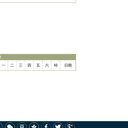
录
一
二
三
四
五
六
特
日期