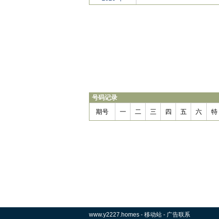
号码记录
期号
一
二
三
四
五
六
特
www.y2227.homes
-
移动站
-
广告联系