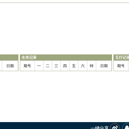
生肖记录
五行记
日期
期号
一
二
三
四
五
六
特
日期
期号
一键分享