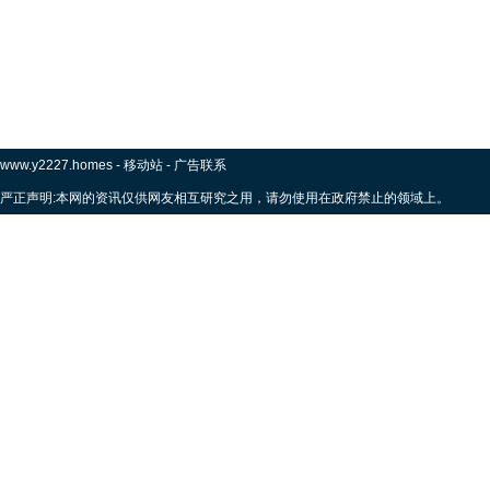
www.y2227.homes
-
移动站
-
广告联系
严正声明:本网的资讯仅供网友相互研究之用，请勿使用在政府禁止的领域上。