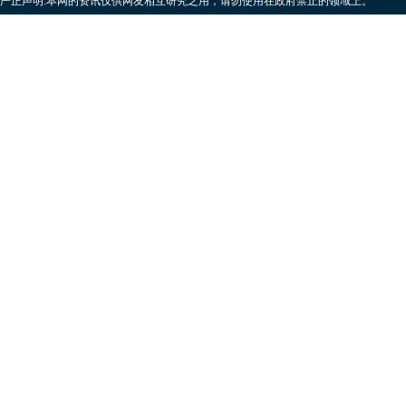
严正声明:本网的资讯仅供网友相互研究之用，请勿使用在政府禁止的领域上。