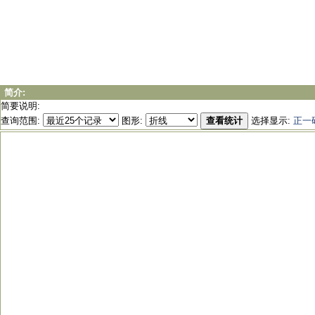
简介:
简要说明:
查询范围:
图形:
查看统计
选择显示:
正一