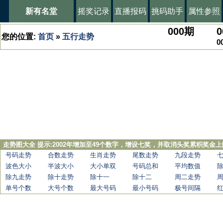
新有名堂
摇奖记录
直播报码
挑码助手
属性参照
000
期
0
您的位置:
首页
»
五行走势
0
走势图大全 提示:2002年增加至49个数字，增设七奖，并取消头奖累积奖金上
号码走势
合数走势
生肖走势
尾数走势
九段走势
波色大小
半波大小
大小单双
号码总和
平均数值
除九走势
除十走势
除十一
除十二
周二走势
单号个数
大号个数
最大号码
最小号码
极号间隔