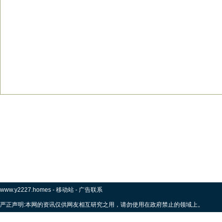
www.y2227.homes
-
移动站
-
广告联系
严正声明:本网的资讯仅供网友相互研究之用，请勿使用在政府禁止的领域上。