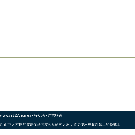
www.y2227.homes
-
移动站
-
广告联系
严正声明:本网的资讯仅供网友相互研究之用，请勿使用在政府禁止的领域上。