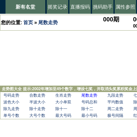
新有名堂
摇奖记录
直播报码
挑码助手
属性参照
000
期
0
您的位置:
首页
»
尾数走势
0
走势图大全 提示:2002年增加至49个数字，增设七奖，并取消头奖累积奖金上
号码走势
合数走势
生肖走势
尾数走势
九段走势
波色大小
半波大小
大小单双
号码总和
平均数值
除九走势
除十走势
除十一
除十二
周二走势
单号个数
大号个数
最大号码
最小号码
极号间隔