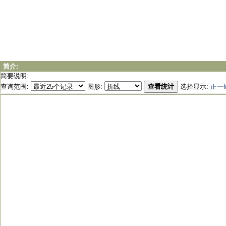
简介:
简要说明:
查询范围:
图形:
查看统计
选择显示:
正一