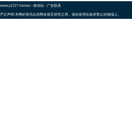
www.y2227.homes
-
移动站
-
广告联系
严正声明:本网的资讯仅供网友相互研究之用，请勿使用在政府禁止的领域上。