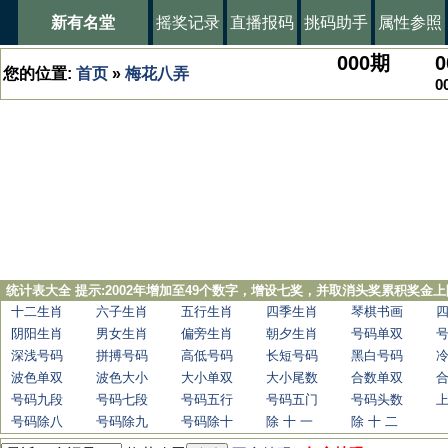
新有名堂
摇奖记录
直播报码
挑码助手
属性参照
000
期
0
您的位置:
首页
»
梅花八弄
0
统计表大全 提示:2002年增加至49个数字，增设七奖，并取消头奖累积奖金上
十二生肖
六子生肖
五行生肖
四季生肖
琴棋书画
阴阳生肖
男女生肖
偏旁生肖
朝夕生肖
号码单双
深浅号码
拼搏号码
高低号码
长短号码
黑白号码
波色单双
波色大小
大小单双
大小尾数
合数单双
号码九段
号码七段
号码五行
号码五门
号码头数
号码除八
号码除九
号码除十
除 十 一
除 十 二