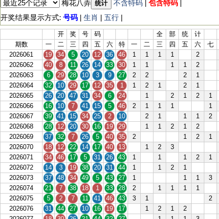
梅花八弄
不含特码
|
包含特码
|
统计
开奖结果显示方式:
号码
|
生肖
|
五行
|
开
奖
号
码
全
部
统
计
期数
一
二
三
四
五
六
特
一
二
三
四
五
六
七
2026061
19
34
5
20
12
36
46
1
1
1
1
2
2026062
40
8
11
26
14
33
30
1
1
1
1
2
2026063
6
29
28
10
3
9
27
2
2
2
1
2026064
32
10
29
17
12
35
1
1
2
1
2
1
2026065
26
20
47
31
34
6
24
1
2
1
2
1
2026066
16
10
7
41
15
5
46
2
1
1
1
1
2026067
39
41
15
34
25
2
10
2
1
1
1
2
2026068
28
12
20
30
16
19
29
1
1
2
1
2
2026069
37
32
7
26
5
40
35
2
1
2
1
2026070
18
12
22
14
17
40
13
1
2
3
2026071
34
46
17
5
31
26
43
1
1
1
2
1
2026072
14
3
19
38
20
31
44
1
1
2
1
2026073
37
48
34
49
5
43
27
1
1
1
3
2026074
21
7
38
18
1
33
28
2
1
1
1
1
2026075
5
2
7
11
41
46
43
3
1
2
2026076
31
44
27
10
16
19
17
1
2
1
2
2026077
18
30
26
21
44
32
27
1
1
1
3