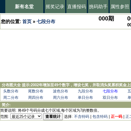
新有名堂
摇奖记录
直播报码
挑码助手
属性参照
000
期
0
您的位置:
首页
»
七段分布
0
分布图大全 提示:2002年增加至49个数字，增设七奖，并取消头奖累积奖金上
头数分布
尾数分布
波色分布
九段分布
七段分布
周二分布
周四分布
周六分布
单日分布
双日分布
简介:
简要说明: 将49个号码分成七个区域,每个区域为7的整数倍。
范围:
查看统计
选择:
不含特码
|
包含特码
|
正一码
|
正