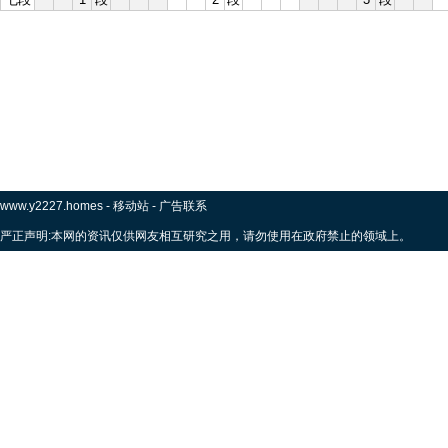
www.y2227.homes
-
移动站
-
广告联系
严正声明:本网的资讯仅供网友相互研究之用，请勿使用在政府禁止的领域上。