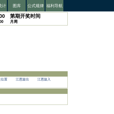
统计
图库
公式规律
福利导航
00
第
期开奖时间
00
月
周
奖位置
江恩旋出
江恩旋入