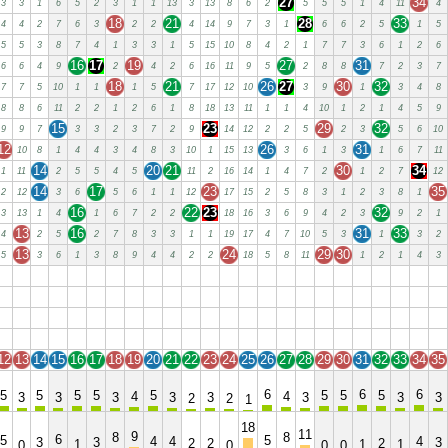
27
34
3
3
1
6
5
2
3
1
1
13
3
13
8
6
2
5
5
5
1
4
11
4
18
21
28
33
4
4
2
7
6
3
2
2
4
14
9
7
3
1
6
6
2
5
1
5
5
5
3
8
7
4
1
3
3
1
5
15
10
8
4
2
1
7
7
3
6
1
2
6
16
17
19
27
31
6
6
4
9
2
4
2
6
16
11
9
5
2
8
8
7
2
3
7
18
21
26
27
30
32
7
7
5
10
1
1
1
5
7
17
12
10
3
9
1
3
4
8
8
8
6
11
2
2
1
2
6
1
8
18
13
11
1
1
4
10
1
2
1
4
5
9
15
23
29
32
9
9
7
3
3
2
3
7
2
9
14
12
2
2
5
2
3
5
6
10
12
26
31
10
8
1
4
4
3
4
8
3
10
1
15
13
3
6
1
3
1
6
7
11
14
20
21
30
34
1
11
2
5
5
4
5
11
2
16
14
1
4
7
2
1
2
7
12
14
17
23
35
2
12
3
6
5
6
1
1
12
17
15
2
5
8
3
1
2
3
8
1
16
22
23
32
3
13
1
4
1
6
7
2
2
18
16
3
6
9
4
2
3
9
2
1
13
16
31
33
4
2
5
2
7
8
3
3
1
1
19
17
4
7
10
5
3
1
3
2
13
24
29
30
5
3
6
1
3
8
9
4
4
2
2
18
5
8
11
1
2
1
4
3
12
13
14
15
16
17
18
19
20
21
22
23
24
25
26
27
28
29
30
31
32
33
34
35
12
13
14
15
16
17
18
19
20
21
22
23
24
25
26
27
28
29
30
31
32
33
34
35
12
13
14
15
16
17
18
19
20
21
22
23
24
25
26
27
28
29
30
31
32
33
34
35
12
13
14
15
16
17
18
19
20
21
22
23
24
25
26
27
28
29
30
31
32
33
34
35
12
13
14
15
16
17
18
19
20
21
22
23
24
25
26
27
28
29
30
31
32
33
34
35
6
6
6
5
5
5
5
5
5
5
5
4
4
3
3
3
3
3
3
3
3
2
2
1
18
11
9
8
8
6
5
5
4
4
4
3
3
3
2
2
2
1
1
1
0
0
0
0