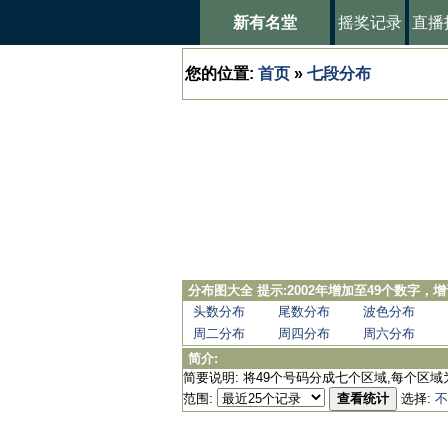
新有名堂
摇奖记录
直播
您的位置:
首页
»
七段分布
分布图大全 提示:2002年增加至49个数字
头数分布
尾数分布
波色分布
周二分布
周四分布
周六分布
简介:
简要说明: 将49个号码分成七个区域,每个区域
范围:
查看统计
选择:
不