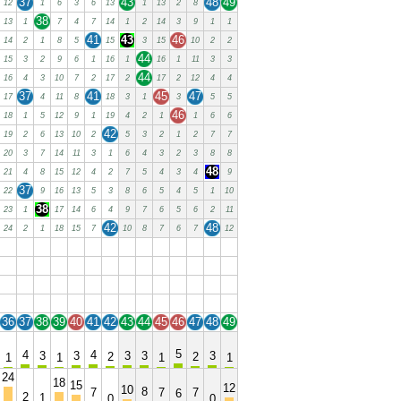
37
43
48
49
12
1
6
3
6
13
1
13
2
8
38
13
1
7
4
7
14
1
2
14
3
9
1
1
41
43
46
14
2
1
8
5
15
3
15
10
2
2
44
15
3
2
9
6
1
16
1
16
1
11
3
3
44
16
4
3
10
7
2
17
2
17
2
12
4
4
37
41
45
47
17
4
11
8
18
3
1
3
5
5
46
18
1
5
12
9
1
19
4
2
1
1
6
6
42
19
2
6
13
10
2
5
3
2
1
2
7
7
20
3
7
14
11
3
1
6
4
3
2
3
8
8
48
21
4
8
15
12
4
2
7
5
4
3
4
9
37
22
9
16
13
5
3
8
6
5
4
5
1
10
38
23
1
17
14
6
4
9
7
6
5
6
2
11
42
48
24
2
1
18
15
7
10
8
7
6
7
12
36
37
38
39
40
41
42
43
44
45
46
47
48
49
36
37
38
39
40
41
42
43
44
45
46
47
48
49
36
37
38
39
40
41
42
43
44
45
46
47
48
49
36
37
38
39
40
41
42
43
44
45
46
47
48
49
36
37
38
39
40
41
42
43
44
45
46
47
48
49
5
4
4
3
3
3
3
3
2
2
1
1
1
1
24
18
15
12
10
8
7
7
7
6
2
1
0
0