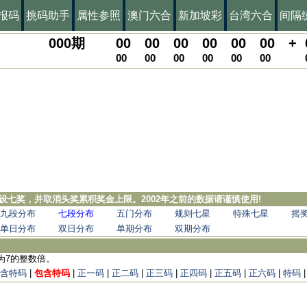
报码
挑码助手
属性参照
澳门六合
新加坡彩
台湾六合
间隔
000
期
00
00
00
00
00
00
+
00
00
00
00
00
00
，增设七奖，并取消头奖累积奖金上限。2002年之前的数据请谨慎使用!
九段分布
七段分布
五门分布
规则七星
特殊七星
摇
单日分布
双日分布
单期分布
双期分布
为7的整数倍。
含特码
|
包含特码
|
正一码
|
正二码
|
正三码
|
正四码
|
正五码
|
正六码
|
特码
|